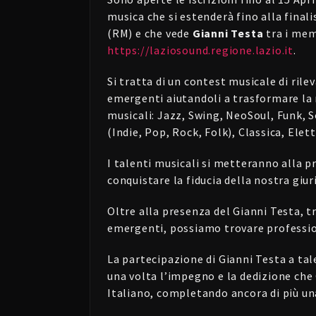
musica che si estenderà fino alla finali
(RM) e che vede
Gianni Testa
tra i memb
https://laziosound.regione.lazio.it
.
Si tratta di un contest musicale di rile
emergenti aiutandoli a trasformare la 
musicali: Jazz, Swing, NeoSoul, Funk, 
(Indie, Pop, Rock, Folk), Classica, Elet
I talenti musicali si metteranno alla 
conquistare la fiducia della nostra giuri
Oltre alla presenza del Gianni Testa, t
emergenti, possiamo trovare professi
La partecipazione di Gianni Testa a ta
una volta l’impegno e la dedizione che
Italiano, completando ancora di più una 