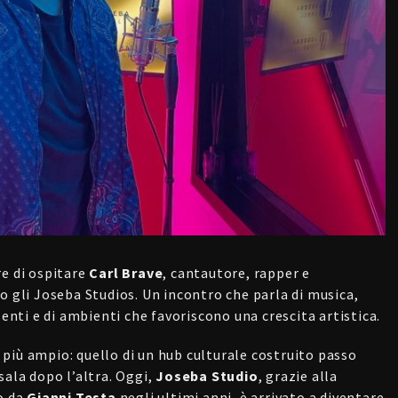
re di ospitare
Carl Brave
, cantautore, rapper e
o gli Joseba Studios. Un incontro che parla di musica,
lenti e di ambienti che favoriscono una crescita artistica.
più ampio: quello di un hub culturale costruito passo
sala dopo l’altra. Oggi,
Joseba Studio
, grazie alla
o da
Gianni Testa
negli ultimi anni, è arrivato a diventare