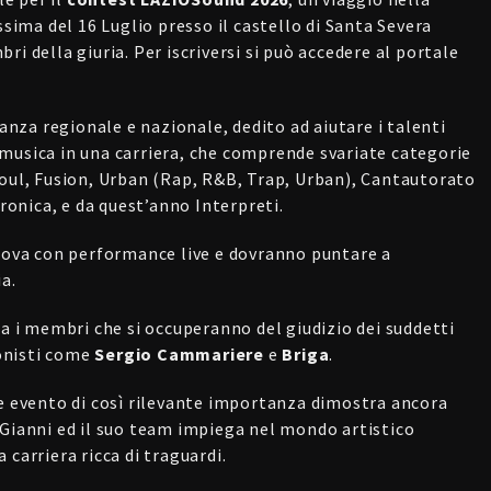
ssima del 16 Luglio presso il castello di Santa Severa
ri della giuria. Per iscriversi si può accedere al portale
vanza regionale e nazionale, dedito ad aiutare i talenti
musica in una carriera, che comprende svariate categorie
Soul, Fusion, Urban (Rap, R&B, Trap, Urban), Cantautorato
tronica, e da quest’anno Interpreti.
prova con performance live e dovranno puntare a
a.
ra i membri che si occuperanno del giudizio dei suddetti
onisti come
Sergio Cammariere
e
Briga
.
le evento di così rilevante importanza dimostra ancora
 Gianni ed il suo team impiega nel mondo artistico
carriera ricca di traguardi.