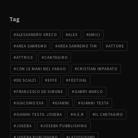
Tag
ALESSANDRO GRECO
ALEX
AMICI
AREA SANREMO
AREA SANREMO TIM
ATTORE
ATTRICE
CANTAGIRO
CON LE MANI NEL FANGO
CRISTIAN IMPARATO
DE SCALZI
EFFE
FESTIVAL
FRANCESCO DE SIMONE
GABRY MARCO
GIACOMO EVA
GIANNI
GIANNI TESTA
GIANNI TESTA. JOSEBA
H.E.R
IL CANTAGIRO
JOSEBA
JOSEBA PUBBLISHING
JOSEBA PUBLISHING
LAZIOSOUND