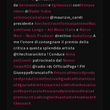
da
Germanelli.com
e
#
ginosozzi
con
#
tonyva
ndoni
di
Radio Italia
solomusicaitaliana
@maurizio_caridi
presidente
#
orchestrasinfonicasanremo
Mas
similiano Longo – All Music Italia
e
Marco
Mori – Music Producer
direttivo
AudioCoop
.A
me l’onore di consegnare il premio della
critica a questa splendida artista
@thechiaranikita ! Conduce
Anna
pettinelli
patrocinato dal
Nuovo
Imaie
RDS
@radio rds OfficialPage ! PH
GiuseppeBrancatoPh
#
musica
#
music
#
produ
cer
#
produttore
#
festival
#
giudice
#
talwntsco
ut
#
giuria
#
direttoreartistico
#
tv
#
rai
#
vocalco
ach
#
spettacolo
#
toscana
#
piombino
#
italia
#
premiocritica
#
singher
#
cantante
#
mediaset
#
thecoach