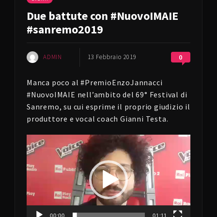
Due battute con #NuovoIMAIE
#sanremo2019
ADMIN
13 Febbraio 2019
0
Manca poco al #PremioEnzoJannacci
#NuovoIMAIE nell’ambito del 69° Festival di
Sanremo, su cui esprime il proprio giudizio il
produttore e vocal coach Gianni Testa.
Video
Player
00:00
01:11