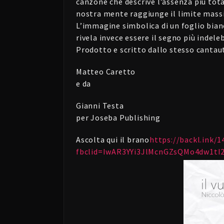
canzone che descrive l’assenza più tota
nostra mente raggiunge il limite massi
L’immagine simbolica di un foglio bian
rivela invece essere il segno più indelebi
Prodotto e scritto dallo stesso canta
Matteo Caretto
e da
Gianni Testa
per Joseba Publishing
Ascolta qui il brano
https://backl.ink/
fbclid=IwAR3YYi3JlMcnGZsQMo4dw1t