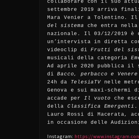
collaborare con il suo attu
settembre 2019 arriva fina
Mara Venier a Tolentino. I
del sistema
che entra nell
nazionale. Il 03/12/2019 è
un’intervista in diretta co
videoclip di
Frutti del si
musicali della categoria
Em
Ad aprile 2020 pubblica il 
di
Bacco, perbacco e Venere
24h da
TelesiaTV
nelle metr
Genova e sui maxi-schermi d
accade per
Il vuoto
che esce
della
Classifica Emergenti
.
Lauro Rossi di Macerata, ac
in occasione delle Audizion
Instagram:
https://www.instagram.com