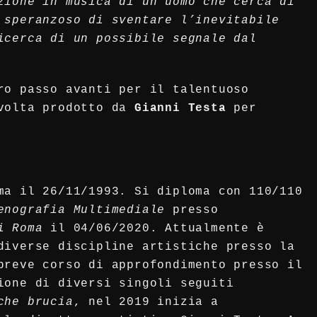
zione in musica di un uomo che cerca di
 speranzoso di sventare l’inevitabile
icerca di un possibile segnale dal
ro passo avanti per il talentuoso
 volta prodotto da
Gianni Testa
per
oma il 26/11/1993. Si diploma con 110/110
enografia Multimediale
presso
i Roma
il 04/06/2020. Attualmente è
diverse discipline artistiche presso la
breve corso di approfondimento presso il
one di diversi singoli seguiti
che brucia
, nel 2019 inizia a