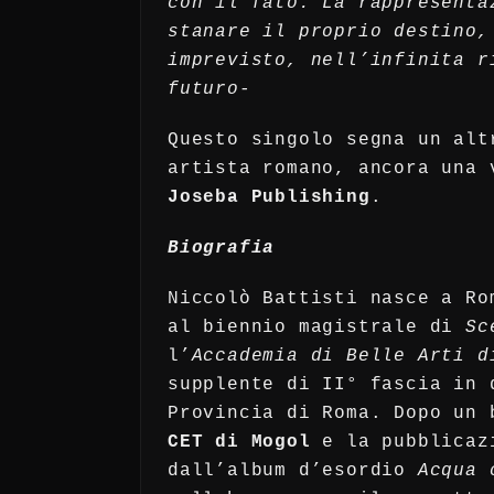
con il fato. La rappresenta
stanare il proprio destino,
imprevisto, nell’infinita r
futuro-
Questo singolo segna un alt
artista romano, ancora una
Joseba Publishing
.
Biografia
Niccolò Battisti nasce a R
al biennio magistrale di
Sc
l’
Accademia di Belle Arti d
supplente di II° fascia in 
Provincia di Roma. Dopo un 
CET di Mogol
e la pubblicazi
dall’album d’esordio
Acqua 