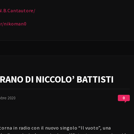
N.B.Cantautore/
er/nikoman0
RANO DI NICCOLO’ BATTISTI
0
obre 2020
orna in radio con il nuovo singolo “Il vuoto”, una