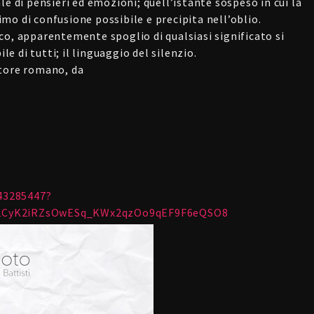
le di pensieri ed emozioni; quell’istante sospeso in cui la
mo di confusione possibile e precipita nell’oblio.
co, apparentemente spoglio di qualsiasi significato si
le di tutti; il linguaggio del silenzio.
utore romano, da
143285447?
I2CyK2iRZsOwESq_KWx2qzOo9qEF9F6eQSO8