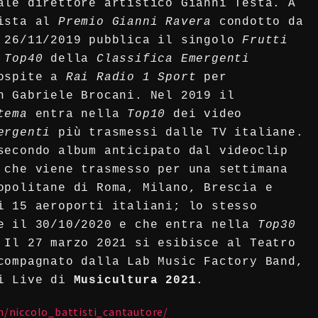
ale direttore artistico Gianni Testa. A
lista al
Premio Gianni Ravera
condotto da
l 26/11/2019 pubblica il singolo
Frutti
a
Top40
della
Classifica Emergenti
 ospite a
Rai Radio 1 Sport
per
n Gabriele Brocani. Nel 2019 il
stema
entra nella
Top10
dei video
ergenti
più trasmessi dalle TV italiane.
secondo album anticipato dal videoclip
che viene trasmesso per una settimana
opolitane di Roma, Milano, Brescia e
i 15 aeroporti italiani; lo stesso
 il 30/10/2020 e che entra nella
Top30
 Il 27 marzo 2021 si esibisce al Teatro
compagnato dalla Lab Music Factory Band,
i Live di
Musicultura 2021
.
/niccolo_battisti_cantautore/