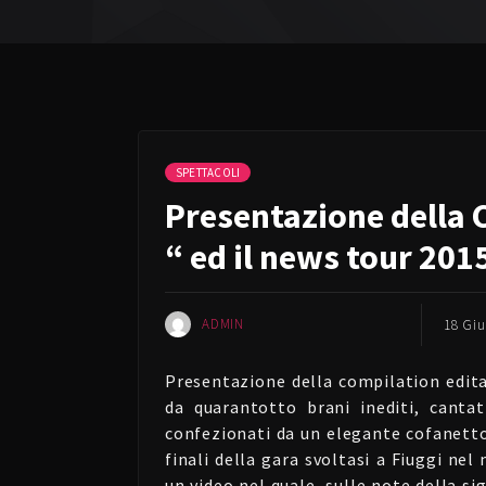
SPETTACOLI
Presentazione della 
“ ed il news tour 2015
ADMIN
18 Gi
Presentazione della compilation edit
da quarantotto brani inediti, cantat
confezionati da un elegante cofanetto 
finali della gara svoltasi a Fiuggi ne
un video nel quale, sulle note della s