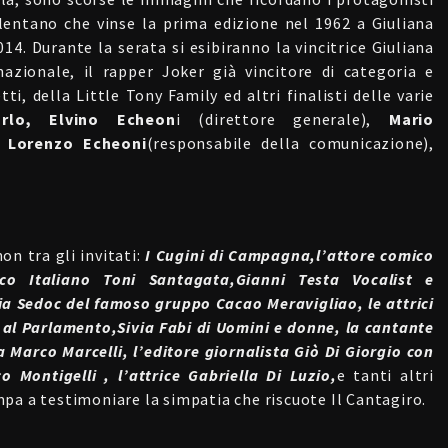
lentano che vinse la prima edizione nel 1962 a Giuliana
014. Durante la serata si esibiranno la vincitrice Giuliana
nazionale, il rapper Joker già vincitore di categoria e
i, della Little Tony Family ed altri finalisti delle varie
lo, Elvino Echeon
i (direttore generale),
Mario
e
Lorenzo Echeoni
(responsabile della comunicazione),
non tra gli invitati:
I Cugini di Campagna,l’attore comico
ico Italiano Toni Santagata,Gianni Testa Vocalist e
a Sedoc del famoso gruppo Cacao Meravigliao, le attrici
 al Parlamento,Sivia Fabi di Uomini e donne, la cantante
a Marco Marcelli, l’editore giornalista Giò Di Giorgio con
 Montigelli , l’attrice Gabriella Di Luzio,
e tanti altri
pa a testimoniare la simpatia che riscuote Il Cantagiro.