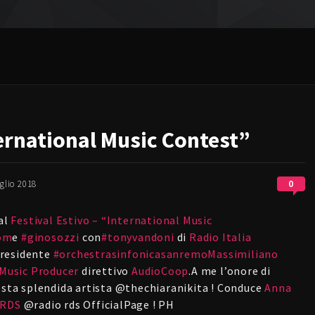
ternational Music Contest”
0
glio 2018
 al
Festival Estivo – “International Music
com
e
#
ginosozzi
con
#
tonyvandoni
di
Radio Italia
presidente
#
orchestrasinfonicasanremo
Massimiliano
 Music Producer
direttivo
AudioCoop
.A me l’onore di
uesta splendida artista @thechiaranikita ! Conduce
Anna
RDS
@radio rds OfficialPage ! PH