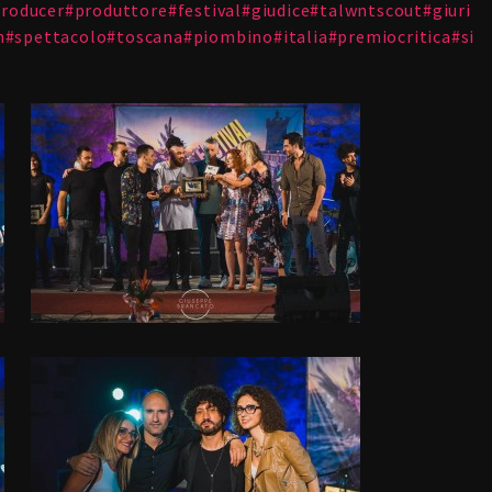
roducer
#
produttore
#
festival
#
giudice
#
talwntscout
#
giuri
h
#
spettacolo
#
toscana
#
piombino
#
italia
#
premiocritica
#
si