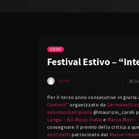
EVENTI
Festival Estivo – “In
ADMIN
26 Lu
Per il terzo anno consecutivo in giuria
Contest”
organizzato da
Germanelli.
solomusicaitaliana
@maurizio_caridi 
Longo – All Music Italia
e
Marco Mori –
consegnare il premio della critica a q
pettinelli
patrocinato dal
Nuovo Imaie