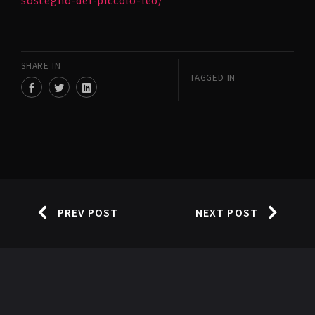
sostegno-del-piccolo-leo/
SHARE IN
TAGGED IN
PREV POST
NEXT POST