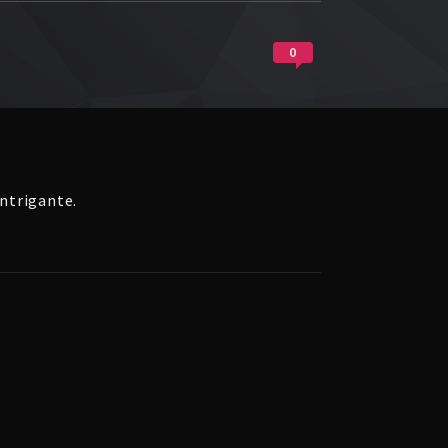
0
intrigante.