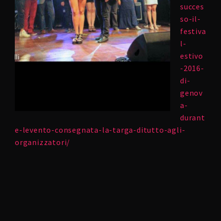
succes
so-il-
festiva
l-
estivo
-2016-
di-
genov
a-
durant
e-levento-consegnata-la-targa-ditutto-agli-
organizzatori/