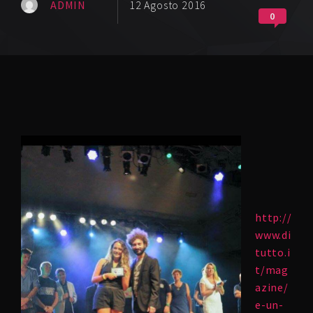
ADMIN
12 Agosto 2016
0
http://
www.di
tutto.i
t/mag
azine/
e-un-