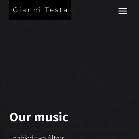
Our
music
Enabled two filters