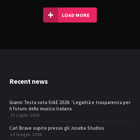
LOAD MORE
NOISA
TRAP
OBIEKT ZERO
UK FUNKY
VIBEMAN
Recent news
Gianni Testa vota SIAE 2026: ‘Legalità e trasparenza per
il futuro della musica italiana
25 Luglio 2026
Carl Brave ospite presso gli Joseba Studios
10 Giugno 2026