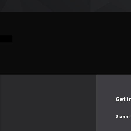
Get i
Gianni