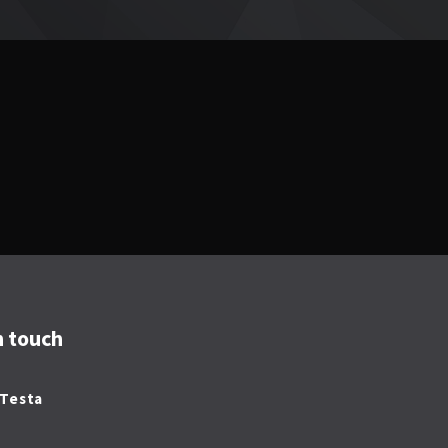
n touch
 Testa